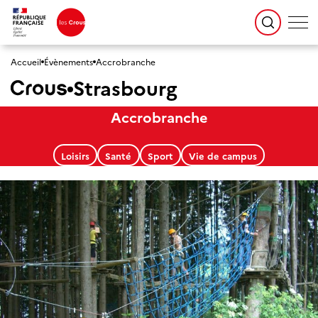
Accueil
Évènements
Accrobranche
Strasbourg
Accrobranche
Loisirs
Santé
Sport
Vie de campus