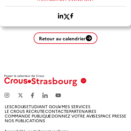
Retour au calendrier
Passer le selecteur de Crous
Strasbourg
Aix
Marseille
Avignon
LESCROUS
ETUDIANT GOUV
MES SERVICES
LE CROUS RECRUTE
CONTACTS
PARTENAIRES
Amiens
COMMANDE PUBLIQUE
DONNEZ VOTRE AVIS
ESPACE PRESSE
NOS PUBLICATIONS
Picardie
Accessibilité : partiellement conforme