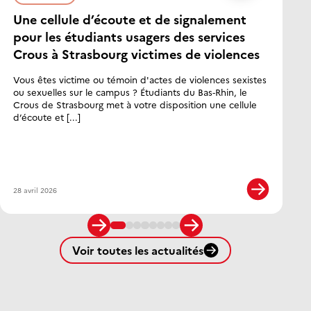
Une cellule d’écoute et de signalement
D
pour les étudiants usagers des services
l
Crous à Strasbourg victimes de violences
é
Vous êtes victime ou témoin d'actes de violences sexistes
C
ou sexuelles sur le campus ? Étudiants du Bas‑Rhin, le
d
Crous de Strasbourg met à votre disposition une cellule
j
d’écoute et [...]
28 avril 2026
3 
Voir toutes les actualités