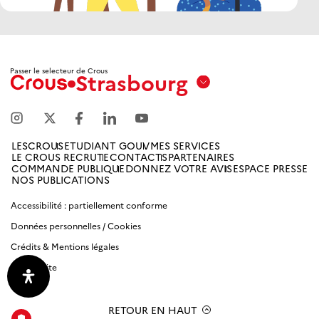
Passer le selecteur de Crous
Strasbourg
Aix
Marseille
Avignon
LESCROUS
ETUDIANT GOUV
MES SERVICES
LE CROUS RECRUTE
CONTACTS
PARTENAIRES
Amiens
COMMANDE PUBLIQUE
DONNEZ VOTRE AVIS
ESPACE PRESSE
NOS PUBLICATIONS
Picardie
Accessibilité : partiellement conforme
Antilles
Données personnelles / Cookies
Guyane
Crédits & Mentions légales
Plan du site
Bordeaux-
Aquitaine
RETOUR EN HAUT