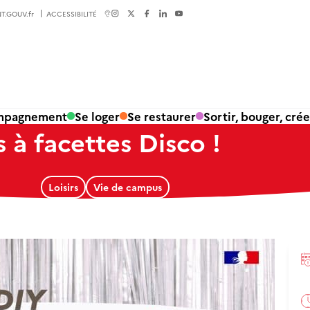
T.GOUV.fr
ACCESSIBILITÉ
ompagnement
Se loger
Se restaurer
Sortir, bouger, crée
s à facettes Disco !
Loisirs
Vie de campus