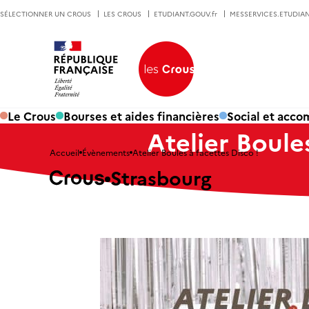
SÉLECTIONNER UN CROUS
LES CROUS
ETUDIANT.GOUV.fr
MESSERVICES.ETUDIAN
Le Crous
Bourses et aides financières
Social et acc
Atelier Boule
Accueil
Évènements
Atelier Boules à facettes Disco !
Strasbourg