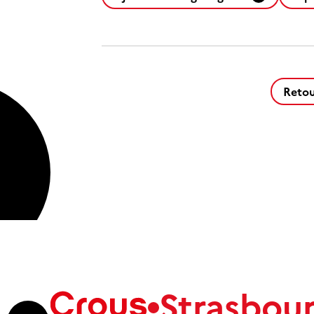
Retou
Strasbou