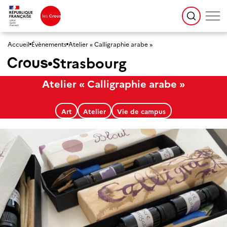
Accueil
Évènements
Atelier « Calligraphie arabe »
Strasbourg
Atelier « Calligraphie arabe »
Art
Atelier
Vie de campus