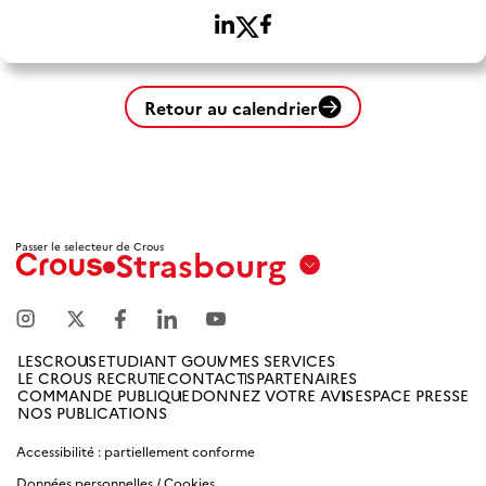
Retour au calendrier
Passer le selecteur de Crous
Strasbourg
Aix
Marseille
Avignon
LESCROUS
ETUDIANT GOUV
MES SERVICES
LE CROUS RECRUTE
CONTACTS
PARTENAIRES
Amiens
COMMANDE PUBLIQUE
DONNEZ VOTRE AVIS
ESPACE PRESSE
NOS PUBLICATIONS
Picardie
Accessibilité : partiellement conforme
Antilles
Données personnelles / Cookies