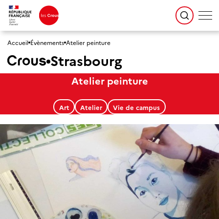
Accueil
Évènements
Atelier peinture
Strasbourg
Atelier peinture
Art
Atelier
Vie de campus