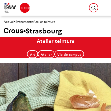
Accueil
Évènements
Atelier teinture
Strasbourg
Atelier teinture
Art
Atelier
Vie de campus