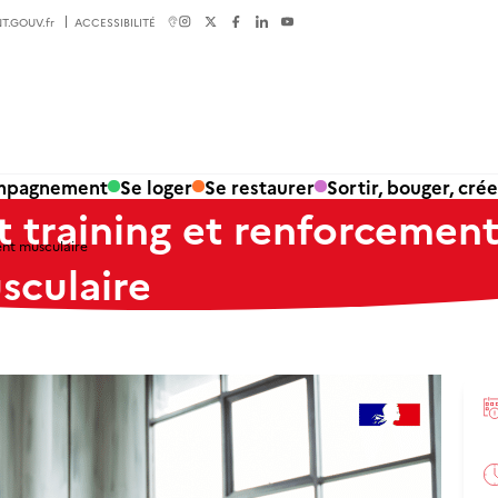
T.GOUV.fr
ACCESSIBILITÉ
ompagnement
Se loger
Se restaurer
Sortir, bouger, crée
t training et renforcemen
ent musculaire
sculaire