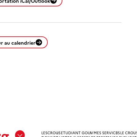
ortation iCal/Outlook
r au calendrier
rg
LESCROUS
ETUDIANT GOUV
MES SERVICES
LE CROU