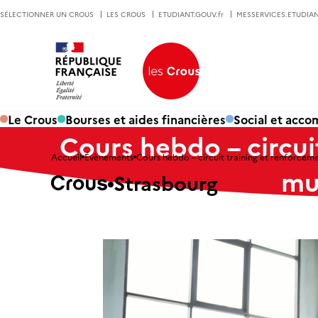
SÉLECTIONNER UN CROUS
LES CROUS
ETUDIANT.GOUV.fr
MESSERVICES.ETUDIAN
Le Crous
Bourses et aides financières
Social et acc
Cours hebdo – circui
Accueil
Évènements
Cours hebdo – circuit training et renforcem
mu
Strasbourg