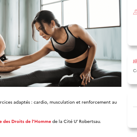
C
ercices adaptés : cardio, musculation et renforcement au
lle des Droits de l’Homme
de la Cité U’ Robertsau.