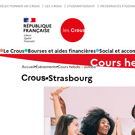
SÉLECTIONNER UN CROUS
LES CROUS
ETUDIANT.GOUV.fr
MESSERVICES.ETUDIAN
Le Crous
Bourses et aides financières
Social et acc
Cours h
Accueil
Évènements
Cours hebdo – zumba
Strasbourg