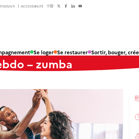
T.GOUV.fr
ACCESSIBILITÉ
ompagnement
Se loger
Se restaurer
Sortir, bouger, crée
ebdo – zumba