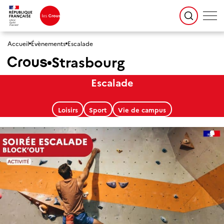
Accueil
Évènements
Escalade
Strasbourg
Escalade
Loisirs
Sport
Vie de campus