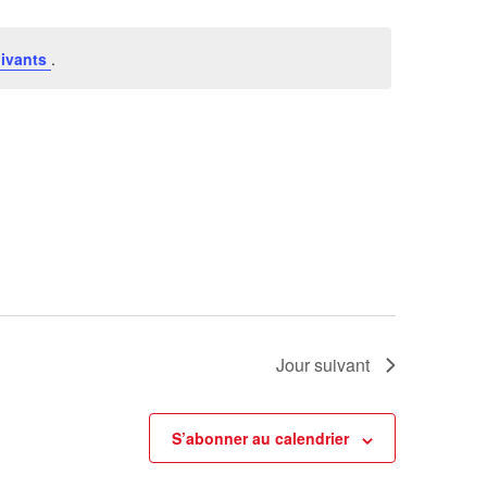
ivants
.
Jour suivant
S’abonner au calendrier