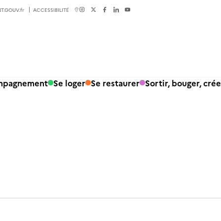
T.GOUV.fr
ACCESSIBILITÉ
ompagnement
Se loger
Se restaurer
Sortir, bouger, crée