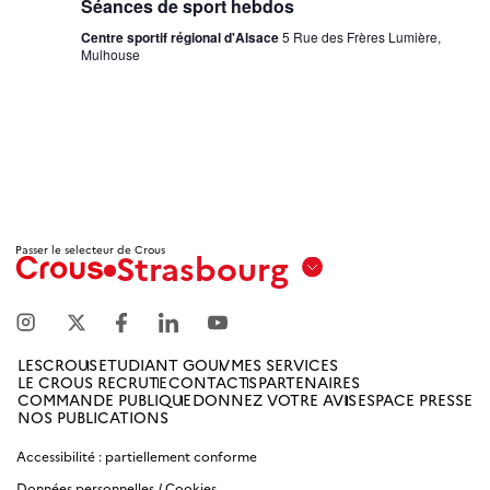
Séances de sport hebdos
Centre sportif régional d'Alsace
5 Rue des Frères Lumière,
Mulhouse
Passer le selecteur de Crous
Strasbourg
Aix
Marseille
Avignon
LESCROUS
ETUDIANT GOUV
MES SERVICES
LE CROUS RECRUTE
CONTACTS
PARTENAIRES
Amiens
COMMANDE PUBLIQUE
DONNEZ VOTRE AVIS
ESPACE PRESSE
NOS PUBLICATIONS
Picardie
Accessibilité : partiellement conforme
Antilles
Données personnelles / Cookies