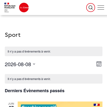
Sport
Il n’y a pas d’évènements à venir.
Navigatio
Naviga
2026-08-08
par
de
Mois
consultati
vues
Évène
Sélectionnez
une
Calendrier
date.
de
Évènements
Il n’y a pas d’évènements à venir.
Derniers Évènements passés
JUIN