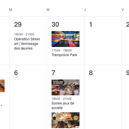
M
M
J
V
MARDI
MERCREDI
JEUDI
VEN
1
1
0
29
30
1
ent,
évènement,
évènement,
évènement,
18h30
-
21h00
Opération Street
art | Vernissage
des œuvres
17h00
-
18h00
Trampoline Park
0
2
0
6
7
8
ent,
évènement,
évènements,
évènement,
18h00
-
21h00
Soirée jeux de
 »
société