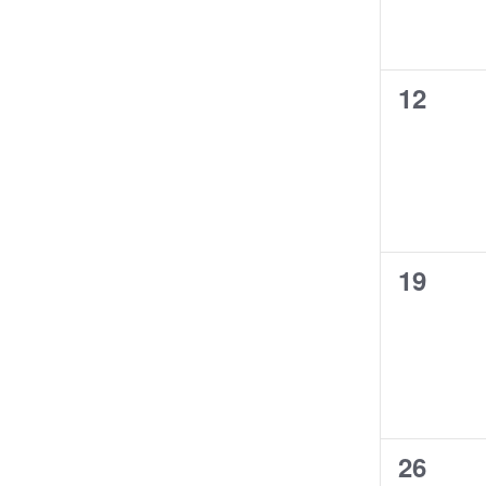
0
12
évènem
0
19
évènem
0
26