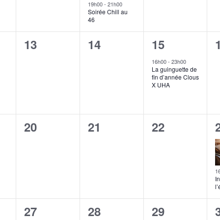
19h00
-
21h00
Soirée Chill au
46
0
0
1
13
14
15
ent,
évènement,
évènement,
évènement,
16h00
-
23h00
La guinguette de
fin d’année Clous
X UHA
0
0
0
20
21
22
ent,
évènement,
évènement,
évènement,
1
In
l
1
0
0
27
28
29