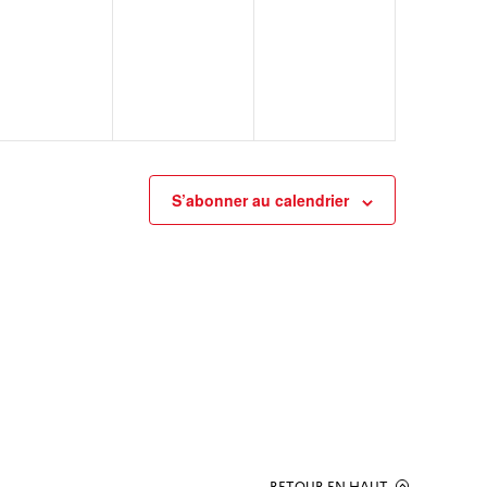
évènement,
évènement,
évènement,
S’abonner au calendrier
RETOUR EN HAUT