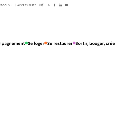
T.GOUV.fr
ACCESSIBILITÉ
ompagnement
Se loger
Se restaurer
Sortir, bouger, crée