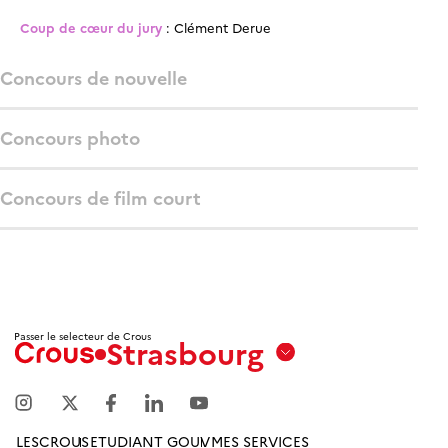
Coup de cœur du jury
: Clément Derue
Concours de nouvelle
Concours photo
Concours de film court
Passer le selecteur de Crous
Strasbourg
Aix
Marseille
Avignon
LESCROUS
ETUDIANT GOUV
MES SERVICES