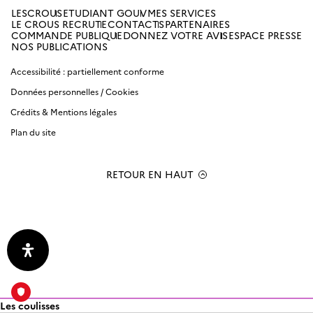
LESCROUS
ETUDIANT GOUV
MES SERVICES
LE CROUS RECRUTE
CONTACTS
PARTENAIRES
Amiens
COMMANDE PUBLIQUE
DONNEZ VOTRE AVIS
ESPACE PRESSE
NOS PUBLICATIONS
Picardie
Accessibilité : partiellement conforme
Antilles
Données personnelles / Cookies
Guyane
Crédits & Mentions légales
Plan du site
Bordeaux-
Aquitaine
RETOUR EN HAUT
Bourgogne
Franche-
Comté
Clermont
Auvergne
Corse
Les coulisses